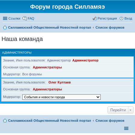
Форум города Силламяэ
Ссылки
FAQ
Регистрация
Вход
Силламяэский Общественный Новостной портал
Список форумов
Наша команда
АДМИНИСТРАТОРЫ
Звание, Имя пользователя
Администратор
Администратор
Основная группа
Администраторы
Модератор
Все форумы
Звание, Имя пользователя
Олег Култаев
Основная группа
Администраторы
Модератор
Перейти
Силламяэский Общественный Новостной портал
Список форумов