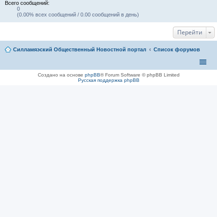
Всего сообщений:
0
(0.00% всех сообщений / 0.00 сообщений в день)
Перейти
Силламяэский Общественный Новостной портал
Список форумов
Создано на основе
phpBB
® Forum Software © phpBB Limited
Русская поддержка phpBB