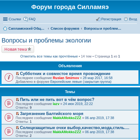
Форум города Силламяэ
Ссылки
FAQ
Регистрация
Вход
Силламяэский Общественный Новостной портал
Список форумов
Вопросы и проблемы экологии
Вопросы и проблемы экологии
Новая тема
Отметить все темы как прочтённые
• 14 тем • Страница
1
из
1
Объявления
Субботник и совместое время провождение
П
Последнее сообщение
Ruslan Smirnov
«
28 мар 2017, 16:58
е
Добавлено в форуме
Европейские левые (закрытая группа)
р
е
Темы
й
т
Пить или не пить вот в чём вопрос?
и
П
к
Последнее сообщение
lazv
«
24 июн 2019, 22:22
е
п
Ответы:
9
р
е
Загрязнение Балтийского моря
е
р
П
Последнее сообщение
й
MakkAMokkoZZZ
«
06 апр 2019, 17:38
в
е
Ответы:
т
1
о
р
и
м
Солнцезащитные очки выбор,качество,мода,стиль....
е
к
у
П
Последнее сообщение
й
MakkAMokkoZZZ
«
06 апр 2019, 17:38
п
н
е
Ответы:
т
2
е
е
р
и