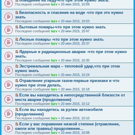
поведение на льду-что при этом нужно знать.
р
и
п
е
П
в
к
Последнее сообщение
р
lazv
«
20 июн 2015, 10:59
й
е
о
п
о
т
р
м
е
ч
Безопасность и спасение на воде -что при это нужно
и
е
у
р
и
П
к
знать
й
н
в
т
е
п
Последнее сообщение
lazv
«
20 июн 2015, 10:53
т
е
о
а
р
е
и
п
м
н
е
Бытовые пожары-что при этом нужно знать
р
к
р
у
н
й
П
в
Последнее сообщение
lazv
«
20 июн 2015, 10:47
п
о
н
о
т
е
о
е
ч
е
м
и
р
м
Лесные пожары -что при этом нужно знать
р
и
п
у
к
е
у
П
в
Последнее сообщение
lazv
«
20 июн 2015, 10:37
т
р
с
п
й
н
е
о
а
о
о
е
т
е
р
м
н
ч
о
Ядерные и радиационные аварии -что при этом нужно
р
и
п
е
у
н
и
б
П
в
к
знать.
р
й
н
о
т
щ
е
о
п
о
Последнее сообщение
lazv
«
20 июн 2015, 10:30
т
е
м
а
е
р
м
е
ч
и
п
у
н
н
е
Экстремальная жара – тепловой удар,что при этом
у
р
и
к
р
с
н
и
й
П
н
в
нужно знать
т
п
о
о
о
ю
т
е
е
о
а
Последнее сообщение
lazv
«
20 июн 2015, 10:24
е
ч
о
м
и
р
п
м
н
р
и
б
у
к
е
Отравление угарным газом-первые признаки и что
р
у
н
в
т
щ
с
п
й
П
о
н
нужно при этом делать.
о
о
а
е
о
е
т
е
ч
е
м
Последнее сообщение
lazv
«
20 июн 2015, 10:18
м
н
н
о
р
и
р
и
п
у
у
н
и
б
в
к
е
Если вы находитесь в непосредственной близости от
т
р
с
н
о
ю
щ
о
п
й
П
а
о
места аварии (продолжение)
о
е
м
е
м
е
т
е
н
ч
о
Последнее сообщение
lazv
«
20 июн 2015, 10:12
п
у
н
у
р
и
р
н
и
б
р
с
и
н
в
к
е
Если вы находитесь за рулем автомобиля
о
т
щ
о
о
ю
е
о
п
й
П
м
а
(продолжение)
е
ч
о
п
м
е
т
е
у
н
н
Последнее сообщение
lazv
«
20 июн 2015, 10:10
и
б
р
у
р
и
р
с
н
и
т
щ
о
н
в
к
е
Если у вас поражение низкой степени (отравление,
о
о
ю
а
е
ч
е
о
п
й
П
о
м
ожоги или травмы) продолжение...
н
н
и
п
м
е
т
е
б
у
Последнее сообщение
lazv
«
20 июн 2015, 10:08
н
и
т
р
у
р
и
р