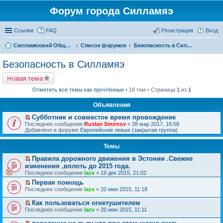
Форум города Силламяэ
Ссылки
FAQ
Регистрация
Вход
Силламяэский Общественный Новостной портал
Список форумов
Безопасность в Силламяэ
Безопасность в Силламяэ
Новая тема
Отметить все темы как прочтённые
• 18 тем • Страница
1
из
1
Объявления
Субботник и совместое время провождение
П
Последнее сообщение
Ruslan Smirnov
«
28 мар 2017, 16:58
е
Добавлено в форуме
Европейские левые (закрытая группа)
р
е
Темы
й
т
Правила дорожного движения в Эстонии .Свежие
и
П
к
изменения ,вплоть до 2015 года.
е
п
Последнее сообщение
lazv
«
19 дек 2015, 21:02
р
е
е
Первая помощь
р
й
П
в
Последнее сообщение
lazv
«
20 июн 2015, 11:18
т
е
о
и
р
м
Как пользоваться огнетушителем
к
е
у
П
Последнее сообщение
lazv
«
20 июн 2015, 11:11
п
й
н
е
е
т
е
р