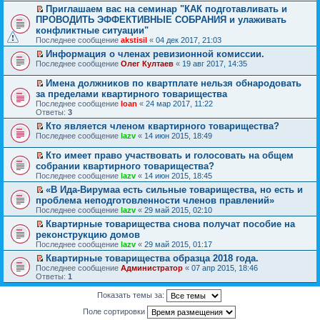
р
п
к
р
Приглашаем вас на семинар "КАК подготавливать и
в
р
п
е
П
о
ПРОВОДИТЬ ЭФФЕКТИВНЫЕ СОБРАНИЯ и улаживать
о
е
й
е
м
ч
конфликтные ситуации"
р
т
р
у
и
в
и
Последнее сообщение
akstisil
«
04 дек 2017, 21:03
е
н
т
о
к
й
е
а
Информация о членах ревизионной комиссии.
м
п
т
п
н
П
Последнее сообщение
Олег Култаев
«
19 авг 2017, 14:35
у
е
и
р
н
е
н
р
к
о
о
р
е
в
Имена должников по квартплате нельзя обнародовать
п
ч
м
е
п
о
П
за пределами квартирного товарищества
е
и
у
й
р
м
е
р
Последнее сообщение
т
Ioan
«
24 мар 2017, 11:22
с
т
о
у
р
в
Ответы:
а
3
о
и
ч
н
е
о
н
о
к
и
е
й
Кто является членом квартирного товарищества?
м
н
б
п
т
п
т
П
Последнее сообщение
lazv
«
14 июн 2015, 18:49
у
о
щ
е
а
р
и
е
н
м
е
р
н
о
к
р
е
Кто имеет право участвовать и голосовать на общем
у
н
в
н
ч
п
е
п
П
с
и
о
собрании квартирного товарищества?
о
и
е
й
р
е
о
ю
м
Последнее сообщение
м
т
lazv
«
14 июн 2015, 18:45
р
т
о
р
о
у
у
а
в
и
ч
е
«В Ида-Вирумаа есть сильные товарищества, но есть и
б
н
с
н
о
к
и
й
П
щ
е
проблема неподготовленности членов правлений»
о
н
м
п
т
т
е
е
п
Последнее сообщение
о
о
lazv
«
29 май 2015, 02:10
у
е
а
и
р
н
р
б
м
н
р
н
к
е
Квартирные товарищества снова получат пособие на
и
о
щ
у
е
в
н
п
й
П
ю
ч
реконструкцию домов
е
с
п
о
о
е
т
е
и
Последнее сообщение
н
о
lazv
«
29 май 2015, 01:17
р
м
м
р
и
р
т
и
о
о
у
у
в
к
е
Квартирные товарищества образца 2018 года.
а
ю
б
ч
н
с
о
п
й
П
н
Последнее сообщение
Администратор
«
07 апр 2015, 18:46
щ
и
е
о
м
е
т
е
н
Ответы:
1
е
т
п
о
у
р
и
р
о
н
а
р
б
н
в
к
е
м
Показать темы за:
и
н
о
щ
е
о
п
й
у
ю
н
ч
е
п
м
е
т
с
Поле сортировки
о
и
н
р
у
р
и
о