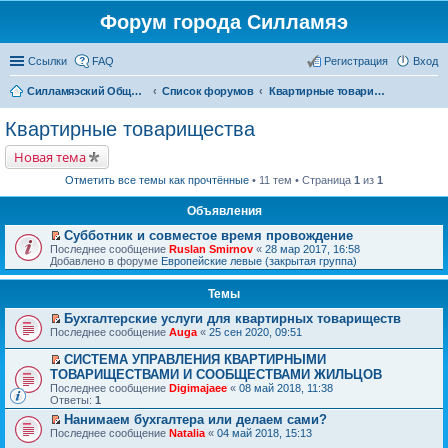
Форум города Силламяэ
Ссылки
FAQ
Регистрация
Вход
Силламяэский Общественный Новостной портал
Список форумов
Квартирные товарищества
Квартирные товарищества
Новая тема
Отметить все темы как прочтённые
• 11 тем • Страница
1
из
1
Объявления
Субботник и совместое время провождение
П
Последнее сообщение
Ruslan Smirnov
«
28 мар 2017, 16:58
е
Добавлено в форуме
Европейские левые (закрытая группа)
р
е
Темы
й
т
Бухгалтерские услуги для квартирных товариществ
и
П
к
Последнее сообщение
Auga
«
25 сен 2020, 09:51
е
п
р
е
СИСТЕМА УПРАВЛЕНИЯ КВАРТИРНЫМИ
е
р
П
ТОВАРИЩЕСТВАМИ И СООБЩЕСТВАМИ ЖИЛЬЦОВ
й
в
е
Последнее сообщение
Digimajaee
«
08 май 2018, 11:38
т
о
р
Ответы:
1
и
м
е
к
у
й
Нанимаем бухгалтера или делаем сами?
п
н
т
П
Последнее сообщение
Natalia
«
04 май 2018, 15:13
е
е
и
е