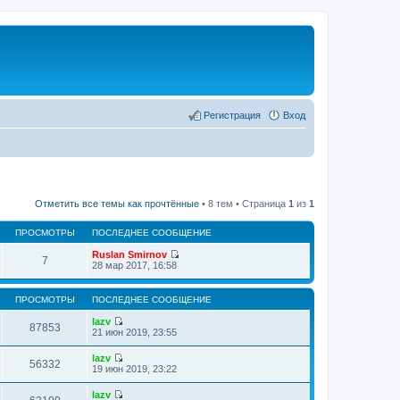
Регистрация
Вход
Отметить все темы как прочтённые
• 8 тем • Страница
1
из
1
ПРОСМОТРЫ
ПОСЛЕДНЕЕ СООБЩЕНИЕ
Ruslan Smirnov
7
П
28 мар 2017, 16:58
е
р
е
ПРОСМОТРЫ
ПОСЛЕДНЕЕ СООБЩЕНИЕ
й
т
lazv
87853
и
П
21 июн 2019, 23:55
к
е
п
р
lazv
о
е
56332
П
19 июн 2019, 23:22
с
й
е
л
т
р
е
lazv
и
е