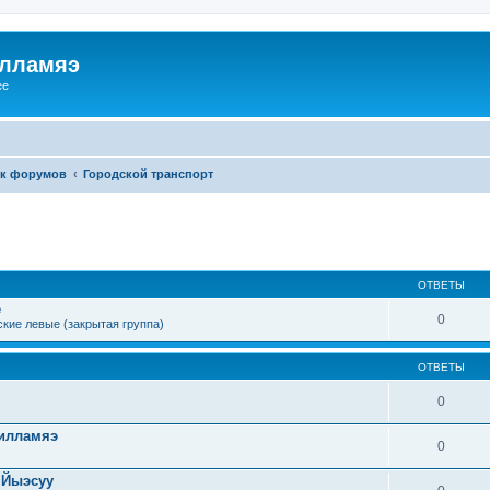
илламяэ
ee
к форумов
Городской транспорт
ОТВЕТЫ
е
0
кие левые (закрытая группа)
ОТВЕТЫ
0
Силламяэ
0
 Йыэсуу