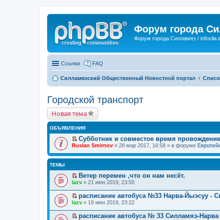
Форум города С
Форум города Силламяэ / infosila.
Ссылки
FAQ
Силламяэский Общественный Новостной портал
Списо
Городской транспорт
Новая тема
ОБЪЯВЛЕНИЯ
Субботник и совместое время провождени
П
Ruslan Smirnov
» 28 мар 2017, 16:58 » в форуме
Европейс
е
р
е
ТЕМЫ
й
т
Ветер перемен ,что он нам несёт.
и
П
lazv
» 21 июн 2019, 23:55
к
е
п
р
расписание автобуса №33 Нарва-Йыэсуу - 
е
е
П
lazv
» 19 июн 2019, 23:22
р
й
е
в
т
р
о
расписание автобуса № 33 Силламяэ-Нарва
и
е