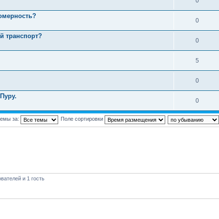
0
номерность?
0
й транспорт?
0
5
0
Пуру.
0
темы за:
Поле сортировки
вателей и 1 гость