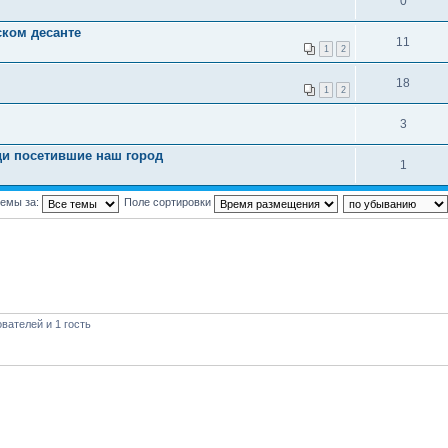
0
ком десанте
11
1
2
18
1
2
3
ди посетившие наш город
1
темы за:
Поле сортировки
вателей и 1 гость