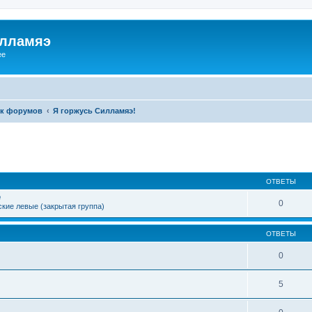
илламяэ
ee
к форумов
Я горжусь Силламяэ!
ОТВЕТЫ
е
0
кие левые (закрытая группа)
ОТВЕТЫ
0
5