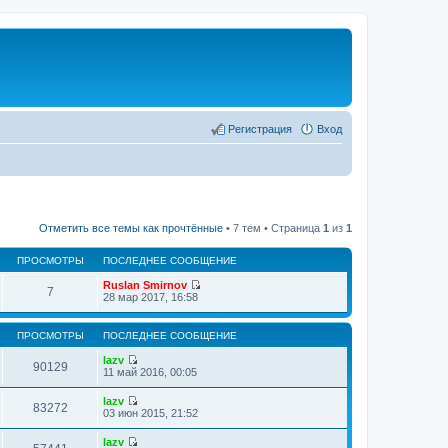
Регистрация
Вход
Отметить все темы как прочтённые
• 7 тем • Страница
1
из
1
ПРОСМОТРЫ
ПОСЛЕДНЕЕ СООБЩЕНИЕ
Ruslan Smirnov
7
П
28 мар 2017, 16:58
е
р
е
ПРОСМОТРЫ
ПОСЛЕДНЕЕ СООБЩЕНИЕ
й
т
lazv
90129
и
П
11 май 2016, 00:05
к
е
п
р
lazv
о
е
83272
П
03 июн 2015, 21:52
с
й
е
л
т
р
е
lazv
и
е