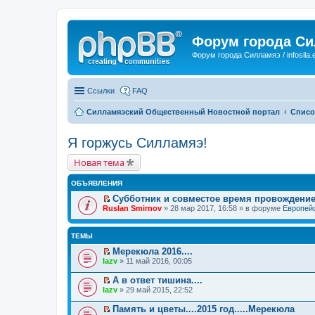
Форум города С
Форум города Силламяэ / infosila.
Ссылки
FAQ
Силламяэский Общественный Новостной портал
Списо
Я горжусь Силламяэ!
Новая тема
ОБЪЯВЛЕНИЯ
Субботник и совместое время провождени
П
Ruslan Smirnov
» 28 мар 2017, 16:58 » в форуме
Европейс
е
р
е
ТЕМЫ
й
т
Мерекюла 2016....
и
П
lazv
» 11 май 2016, 00:05
к
е
п
р
А в ответ тишина....
е
е
П
lazv
» 29 май 2015, 22:52
р
й
е
в
т
р
о
Память и цветы....2015 год.....Мерекюла
и
е